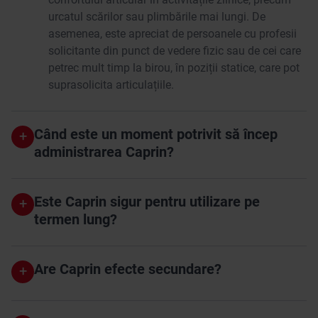
urcatul scărilor sau plimbările mai lungi. De
asemenea, este apreciat de persoanele cu profesii
solicitante din punct de vedere fizic sau de cei care
petrec mult timp la birou, în poziții statice, care pot
suprasolicita articulațiile.
Când este un moment potrivit să încep
+
administrarea Caprin?
Caprin poate fi o opțiune potrivită atunci când
simțiți că articulațiile au nevoie de susținere
Este Caprin sigur pentru utilizare pe
+
suplimentară. Unele persoane observă acest lucru
termen lung?
după activitate fizică intensă, altele dimineața sau
Caprin este un
supliment alimentar
cu formulă
în timpul activităților zilnice.
curată, realizat din ingrediente atent selecționate,
Indiferent dacă este vorba despre semnale ușoare
Are Caprin efecte secundare?
+
fără aditivi inutili. Este destinat utilizării zilnice și
sau disconfort mai accentuat, Caprin este conceput
este, în general, bine tolerat.
pentru a susține mobilitatea și confortul articular ca
Caprin este un supliment alimentar cu ingrediente
Ca în cazul oricărui supliment alimentar, se
parte a unui stil de viață activ.
atent selecționate și este, în general, bine tolerat.