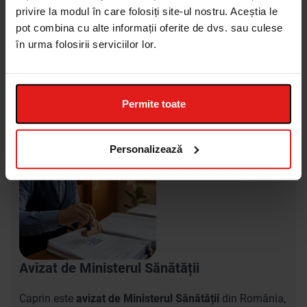
privire la modul în care folosiți site-ul nostru. Aceștia le
pot combina cu alte informații oferite de dvs. sau culese
plata produsului la plasarea comenzii cu
card
în urma folosirii serviciilor lor.
Mastercard sau Visa
;
plata produsului
ramburs
, la livrare.
Permite toate
Personalizează
Avizat de Ministerul Sănătății
Caprin este
avizat de Ministerul Sănătății
din România,