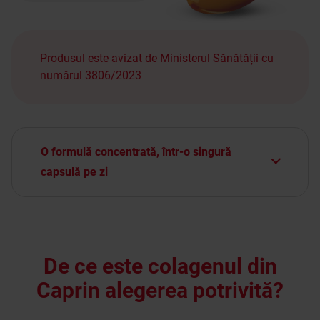
Produsul este avizat de Ministerul Sănătății cu
numărul 3806/2023
O formulă concentrată, într-o singură
capsulă pe zi
Caprin conține colagen de generație nouă NCI®
și NCII® 100% natural (nedenaturat) de calitate
superioară Nativ.Col™, care garantează cea mai
înaltă puritate și origine a substanței.
Compoziție
De ce este colagenul din
Colagen nativ tip I
– 32 mg per capsulă, extract
Caprin alegerea potrivită?
din vită. Esențial pentru sănătatea oaselor,
ligamentelor, tendoanelor și pielii.