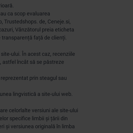
rioară.
e au ca scop evaluarea
ro, Trustedshops. de, Ceneje.si,
 cazuri, Vânzătorul preia eticheta
de transparență față de clienți.
 site-ului. În acest caz, recenziile
e, astfel încât să se păstreze
, reprezentat prin steagul sau
iunea lingvistică a site-ului web.
e celorlalte versiuni ale site-ului
or specifice limbii și țării din
ri și versiunea originală în limba