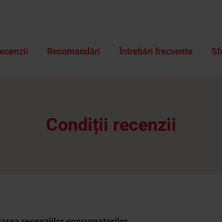
ecenzii
Recomandări
Întrebări frecvente
Sf
Condiții recenzii
izarea recenziilor consumatorilor