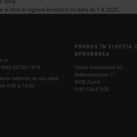
a cehă.
le și intră în vigoare începând cu data de 1.8.2025
PRODUS ÎN ELVEȚIA 
APROBAREA
n.ro
18
WA 0373811818
Cemio Switzerland AG
Bellerivestrasse 17
tacta telefonic de luni până
8008 Zurich
rele 8:00 și 16:00.
CHE113647358