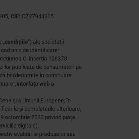
905,
CIF:
CZ27944905,
 „
condițiile
”) ale societății
cod unic de identificare:
secțiunea C, inserția 128378
enziilor publicate de consumatori pe
a.hr (denumite în continuare
inuare „
interfața web a
Cehe și a Uniunii Europene, în
icările și completările ulterioare,
19 octombrie 2022 privind piața
iciile digitale).
ectiv evaluările produselor sau