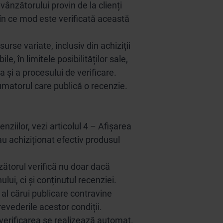
 vânzătorului provin de la clienți
i în ce mod este verificată această
rse variate, inclusiv din achiziții
, în limitele posibilităților sale,
a și a procesului de verificare.
umatorul care publică o recenzie.
nziilor, vezi articolul 4 – Afișarea
au achiziționat efectiv produsul
zătorul verifică nu doar dacă
ui, ci și conținutul recenziei.
 al cărui publicare contravine
revederile acestor condiții.
, verificarea se realizează automat.