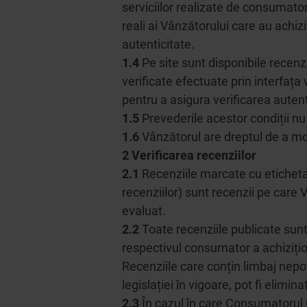
serviciilor realizate de consumator
reali ai Vânzătorului care au achiz
autenticitate.
1.4
Pe site sunt disponibile recenzi
verificate efectuate prin interfața 
pentru a asigura verificarea autenti
1.5
Prevederile acestor condiții nu
1.6
Vânzătorul are dreptul de a mo
2 Verificarea recenziilor
2.1
Recenziile marcate cu etichet
recenziilor) sunt recenzii pe care 
evaluat.
2.2
Toate recenziile publicate sunt
respectivul consumator a achizițion
Recenziile care conțin limbaj nepot
legislației în vigoare, pot fi elim
2.3
În cazul în care Consumatorul u