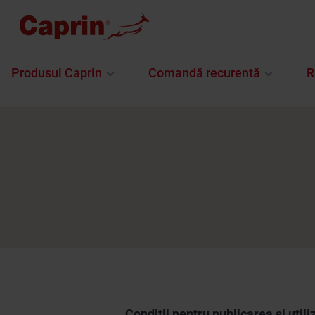
Produsul Caprin
Comandă recurentă
R
Condiții pentru publicarea și util