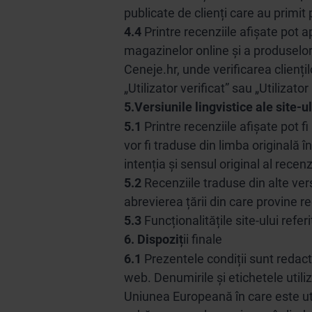
publicate de clienți care au primit
4.4
Printre recenziile afișate pot 
magazinelor online și a produselor 
Ceneje.hr, unde verificarea clienți
„Utilizator verificat” sau „Utilizato
5.
Versiunile lingvistice ale site-u
5.1
Printre recenziile afișate pot fi 
vor fi traduse din limba originală în
intenția și sensul original al recenz
5.2
Recenziile traduse din alte vers
abrevierea țării din care provine r
5.3
Funcționalitățile site-ului refer
6.
Dispozi
ț
ii finale
6.1
Prezentele condiții sunt redacta
web. Denumirile și etichetele utiliz
Uniunea Europeană în care este util