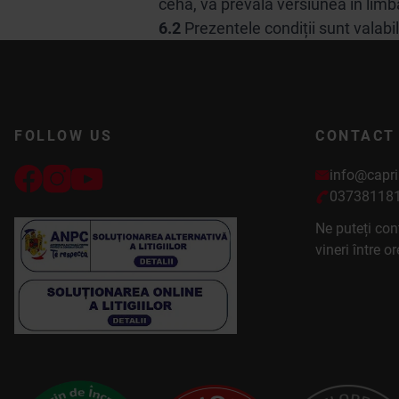
cehă, va prevala versiunea în limb
6.2
Prezentele condiții sunt valabi
FOLLOW US
CONTACT
info@capri
03738118
Ne puteți con
vineri între o