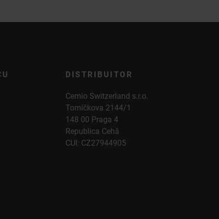
CU
DISTRIBUITOR
Cemio Switzerland s.r.o.
Tomíčkova 2144/1
148 00 Praga 4
Republica Cehă
CUI: CZ27944905