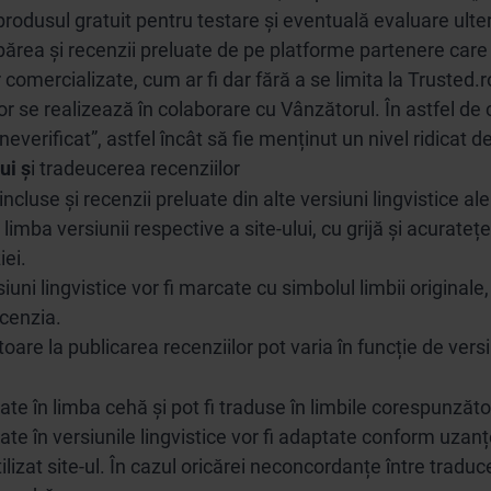
 produsul gratuit pentru testare și eventuală evaluare ulte
apărea și recenzii preluate de pe platforme partenere car
comercializate, cum ar fi dar fără a se limita la Trusted.
lor se realizează în colaborare cu Vânzătorul. În astfel de
r neverificat”, astfel încât să fie menținut un nivel ridicat 
lui
ș
i tradeucerea recenziilor
incluse și recenzii preluate din alte versiuni lingvistice ale
 limba versiunii respective a site-ului, cu grijă și acurateț
iei.
iuni lingvistice vor fi marcate cu simbolul limbii originale
ecenzia.
itoare la publicarea recenziilor pot varia în funcție de vers
te în limba cehă și pot fi traduse în limbile corespunzătoar
ate în versiunile lingvistice vor fi adaptate conform uzanțel
izat site-ul. În cazul oricărei neconcordanțe între traduce