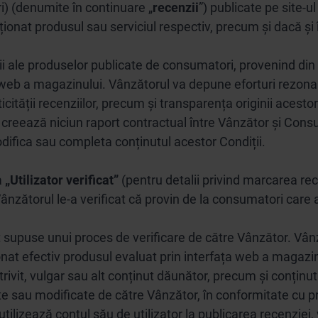
i) (denumite în continuare „
recenzii
”) publicate pe site-ul
iționat produsul sau serviciul respectiv, precum și dacă ș
i ale produselor publicate de consumatori, provenind din su
web a magazinului. Vânzătorul va depune eforturi rezonabile
cității recenziilor, precum și transparența originii acestor
 creează niciun raport contractual între Vânzător și Cons
difica sau completa conținutul acestor Condiții.
a
„Utilizator verificat”
(pentru detalii privind marcarea rece
Vânzătorul le-a verificat că provin de la consumatori care 
 supuse unui proces de verificare de către Vânzător. Vân
at efectiv produsul evaluat prin interfața web a magazinul
rivit, vulgar sau alt conținut dăunător, precum și conținut
inate sau modificate de către Vânzător, în conformitate cu p
tilizează contul său de utilizator la publicarea recenziei