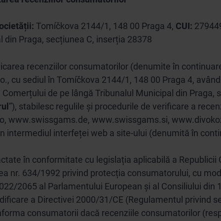
ocietății:
Tomíčkova 2144/1, 148 00 Praga 4,
CUI:
27944
l din Praga, secțiunea C, inserția 28378
licarea recenziilor consumatorilor (denumite în continuare
., cu sediul în Tomíčkova 2144/1, 148 00 Praga 4, având 
l Comerțului de pe lângă Tribunalul Municipal din Praga, 
rul
”), stabilesc regulile și procedurile de verificare a rec
.ro, www.swissgams.de, www.swissgams.si, www.divokoz
rin intermediul interfeței web a site-ului (denumită în cont
tate în conformitate cu legislația aplicabilă a Republicii 
egea nr. 634/1992 privind protecția consumatorului, cu modif
22/2065 al Parlamentului European și al Consiliului din 
odificare a Directivei 2000/31/CE (Regulamentul privind serv
informa consumatorii dacă recenziile consumatorilor (resp