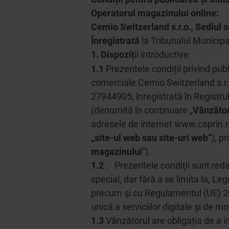
Operatorul magazinului online:
Cemio Switzerland s.r.o.
,
Sediul s
Înregistrată
la Tribunalul Municipa
1.
Dispoziț
ii introductive
1.1
Prezentele condiții privind pub
comerciale Cemio Switzerland s.r.o
27944905, înregistrată în Registru
(denumită în continuare „
Vânzăto
adresele de internet www.caprin
„site-ul web sau site-uri web”
), p
magazinului
”).
1.2
. Prezentele condiții sunt redac
special, dar fără a se limita la, L
precum și cu Regulamentul (UE) 20
unică a serviciilor digitale și de m
1.3
Vânzătorul are obligația de a 