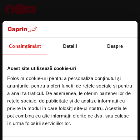
Consimțământ
Detalii
Despre
Acest site utilizează cookie-uri
Folosim cookie-uri pentru a personaliza conținutul și
CONTACT
anunțurile, pentru a oferi funcții de rețele sociale și pentru
a analiza traficul. De asemenea, le oferim partenerilor de
info@caprin.ro
rețele sociale, de publicitate și de analize informații cu
0373811818
WA 0373811818
privire la modul în care folosiți site-ul nostru. Aceștia le
Ne puteți contacta telefonic de luni până vineri între orele
pot combina cu alte informații oferite de dvs. sau culese
8:00 și 16:00.
în urma folosirii serviciilor lor.