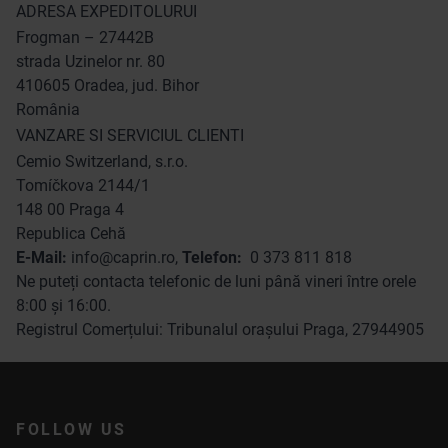
ADRESA EXPEDITOLURUI
Frogman – 27442B
strada Uzinelor nr. 80
410605 Oradea, jud. Bihor
România
VANZARE SI SERVICIUL CLIENTI
Cemio Switzerland, s.r.o.
Tomíčkova 2144/1
148 00 Praga 4
Republica Cehă
E-Mail:
info@caprin.ro
,
Telefon:
0 373 811 818
Ne puteți contacta telefonic de luni până vineri între orele
8:00 și 16:00.
Registrul Comerțului: Tribunalul orașului Praga, 27944905
FOLLOW US