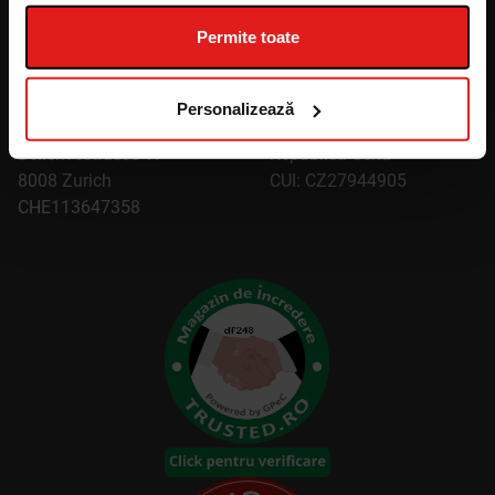
PRODUS ÎN
DISTRIBUITOR
Permite toate
ELVEȚIA CU
Cemio Switzerland s.r.o.
APROBAREA
Tomíčkova 2144/1
Personalizează
Cemio Switzerland AG
148 00 Praga 4
Bellerivestrasse 17
Republica Cehă
8008 Zurich
CUI: CZ27944905
CHE113647358