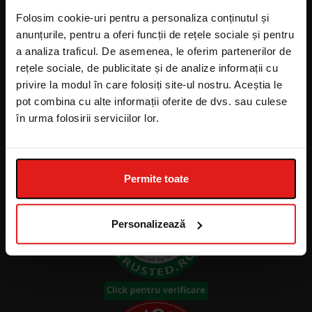
PRODUS ÎN
DISTRIBUITOR
Folosim cookie-uri pentru a personaliza conținutul și
ELVEȚIA CU
anunțurile, pentru a oferi funcții de rețele sociale și pentru
Cemio Switzerland s.r.o.
APROBAREA
a analiza traficul. De asemenea, le oferim partenerilor de
Tomíčkova 2144/1
rețele sociale, de publicitate și de analize informații cu
Cemio Switzerland AG
148 00 Praga 4
privire la modul în care folosiți site-ul nostru. Aceștia le
Bellerivestrasse 17
Republica Cehă
pot combina cu alte informații oferite de dvs. sau culese
8008 Zurich
CUI: CZ27944905
în urma folosirii serviciilor lor.
CHE113647358
Permite toate
Personalizează