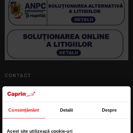
CONTACT
info@caprin.ro
0373811818
WA 0373811818
Ne puteți contacta telefonic de luni până vineri între orele
Consimțământ
Detalii
Despre
8:00 și 16:00.
Acest site utilizează cookie-uri