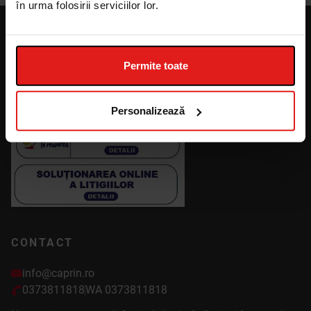
în urma folosirii serviciilor lor.
FOLLOW US
Permite toate
Personalizează
CONTACT
info@caprin.ro
0373811818
WA 0373811818