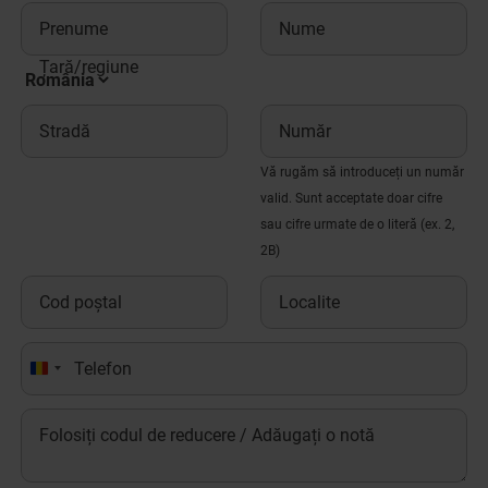
Prenume
Nume
Țară/regiune
Stradă
Număr
Vă rugăm să introduceți un număr
valid. Sunt acceptate doar cifre
sau cifre urmate de o literă (ex. 2,
2B)
Cod poștal
Localite
Telefon
România
+40
Folosiți codul de reducere / Adăugați o notă