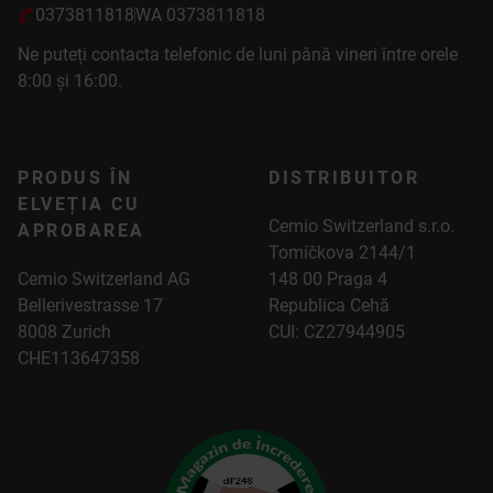
0373811818
WA 0373811818
Ne puteți contacta telefonic de luni până vineri între orele
8:00 și 16:00.
PRODUS ÎN
DISTRIBUITOR
ELVEȚIA CU
Cemio Switzerland s.r.o.
APROBAREA
Tomíčkova 2144/1
Cemio Switzerland AG
148 00 Praga 4
Bellerivestrasse 17
Republica Cehă
8008 Zurich
CUI: CZ27944905
CHE113647358