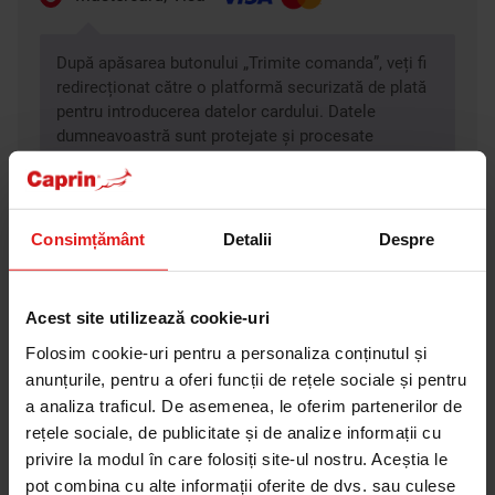
După apăsarea butonului „Trimite comanda”, veți fi
redirecționat către o platformă securizată de plată
pentru introducerea datelor cardului. Datele
dumneavoastră sunt protejate și procesate
conform standardelor internaționale de securitate.
Consimțământ
Detalii
Despre
Ramburs la livrare
Metoda de livrare
Acest site utilizează cookie-uri
Folosim cookie-uri pentru a personaliza conținutul și
Cargus
anunțurile, pentru a oferi funcții de rețele sociale și pentru
a analiza traficul. De asemenea, le oferim partenerilor de
FAN Courier
rețele sociale, de publicitate și de analize informații cu
privire la modul în care folosiți site-ul nostru. Aceștia le
pot combina cu alte informații oferite de dvs. sau culese