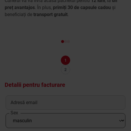
Curierul vă va livra acasă pachetul pentru
12 luni
, la
un
În
preț avantajos
. În plus,
primiți 30 de capsule cadou
și
ur
beneficiați de
transport gratuit
.
co
1
2
Detalii pentru facturare
Adresă email
Sex